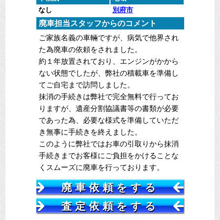
なし
別府市
廃車担当スタッフからのコメント
ご家族名義の車輛ですが、病気で他界され
た為廃車の依頼をされました。
約１年放置されており、エンジンがかから
ない状態でしたが、弊社の積載車を準備し
てご自宅まで訪問しました。
抹消の手続きは弊社で完全無料で行ってお
りますが、遺産分割協議書等の書類が必要
であった為、必要な様式を準備していただ
き無事に手続きを終えました。
このように弊社ではお車の引取りから抹消
手続きまでお客様にご負担をかけることな
くスムーズに廃車を行っております。
廃車依頼をする
査定依頼をする