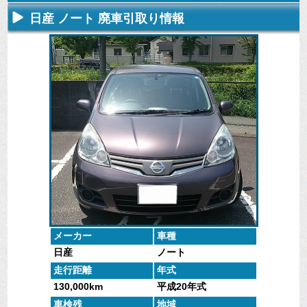
日産 ノート 廃車引取り情報
不要になった
専門スタッフ
廃車全般に関
廃車で引取っ
車の廃車手続
がしっかりと
するよくある
た車や下取り
きを行いま
査定いたしま
質問
で買取った車
す。
す。
にお答えしま
の実績デー
す。
タ。
メーカー
車種
日産
ノート
走行距離
年式
130,000km
平成20年式
車検残
地域