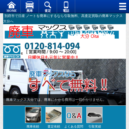
別府市で日産 ノートを廃車にするなら引取無料、高査定買取の廃車マックス
大分へ
廃車依頼
査定依頼
よくある質問
引取実績