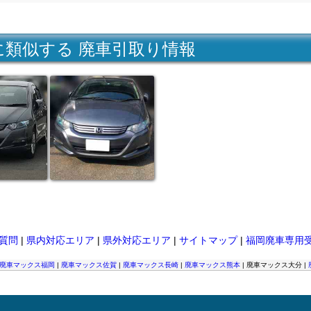
に類似する 廃車引取り情報
質問
|
県内対応エリア
|
県外対応エリア
|
サイトマップ
|
福岡廃車専用
廃車マックス福岡
|
廃車マックス佐賀
|
廃車マックス長崎
|
廃車マックス熊本
| 廃車マックス大分 |