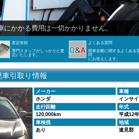
車にかかる費用は一切かかりません。
査定依頼
よくある質問
専門スタッフがしっかりと査
廃車全般に関するよくある
定いたします。
問
にお答えします。
廃車引取り情報
メーカー
車種
ホンダ
インサイ
走行距離
年式
120,000km
平成12
車検残
地域
あり
速見郡