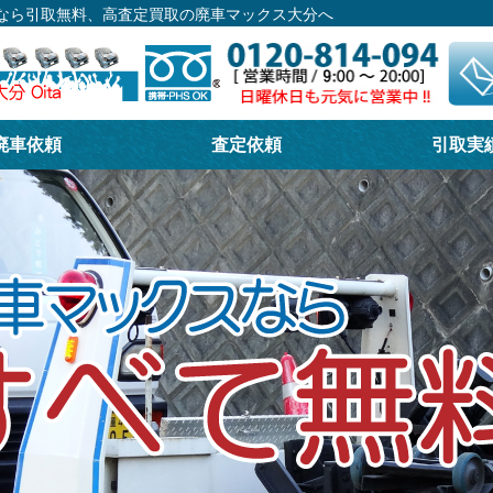
るなら引取無料、高査定買取の廃車マックス大分へ
廃車依頼
査定依頼
引取実