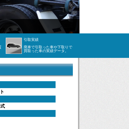
引取実績
質
廃車で引取った車や下取りで
買取った車の実績データ。
ト
年式