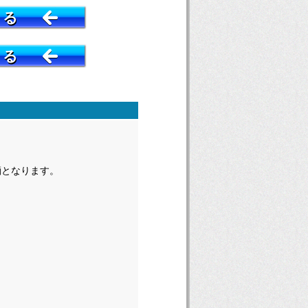
する
する
輌となります。