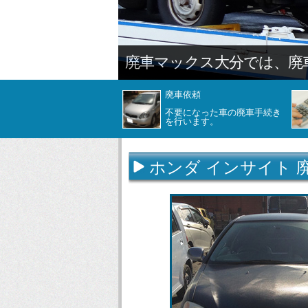
廃車マックス大分では、廃
廃車依頼
不要になった車の廃車手続き
を行います。
ホンダ インサイト 