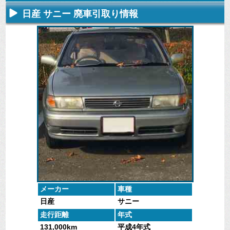
日産 サニー 廃車引取り情報
不要になった
専門スタッフ
廃車全般に関
廃車で引取っ
車の廃車手続
がしっかりと
するよくある
た車や下取り
きを行いま
査定いたしま
質問
で買取った車
す。
す。
にお答えしま
の実績デー
す。
タ。
メーカー
車種
日産
サニー
走行距離
年式
131,000km
平成4年式