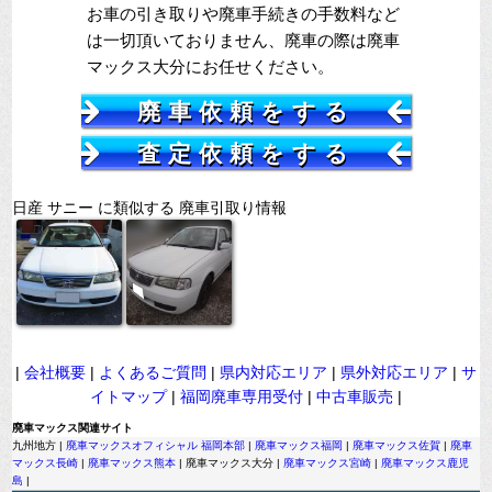
お車の引き取りや廃車手続きの手数料など
は一切頂いておりません、廃車の際は廃車
マックス大分にお任せください。
廃車依頼をする
査定依頼をする
日産 サニー に類似する 廃車引取り情報
|
会社概要
|
よくあるご質問
|
県内対応エリア
|
県外対応エリア
|
サ
イトマップ
|
福岡廃車専用受付
|
中古車販売
|
廃車マックス関連サイト
九州地方 |
廃車マックスオフィシャル 福岡本部
|
廃車マックス福岡
|
廃車マックス佐賀
|
廃車
マックス長崎
|
廃車マックス熊本
| 廃車マックス大分 |
廃車マックス宮崎
|
廃車マックス鹿児
島
|