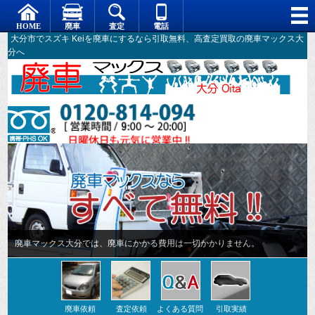
大分市でスズキ Keiを廃車にするなら引取無料、高査定買取の廃車マックス大
分へ
廃車マックス大分では、廃車にかかる費用は一切かかりません。
廃車依頼
査定依頼
よくある質問
引取実績