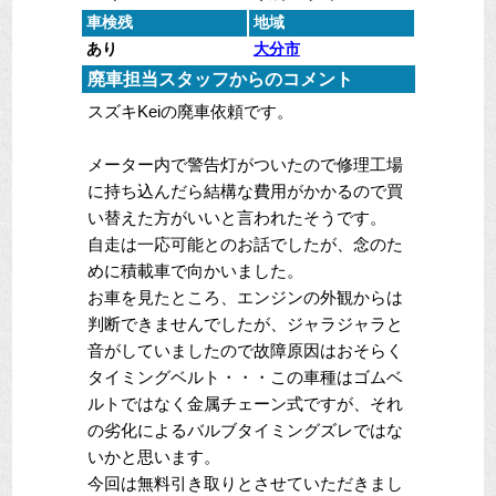
車検残
地域
あり
大分市
廃車担当スタッフからのコメント
スズキKeiの廃車依頼です。
メーター内で警告灯がついたので修理工場
に持ち込んだら結構な費用がかかるので買
い替えた方がいいと言われたそうです。
自走は一応可能とのお話でしたが、念のた
めに積載車で向かいました。
お車を見たところ、エンジンの外観からは
判断できませんでしたが、ジャラジャラと
音がしていましたので故障原因はおそらく
タイミングベルト・・・この車種はゴムベ
ルトではなく金属チェーン式ですが、それ
の劣化によるバルブタイミングズレではな
いかと思います。
今回は無料引き取りとさせていただきまし