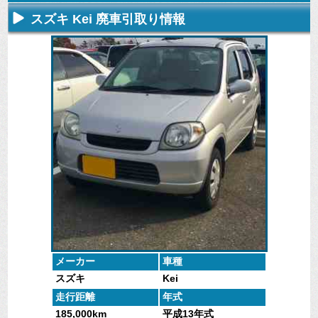
スズキ Kei 廃車引取り情報
不要になった
専門スタッフ
廃車全般に関
廃車で引取っ
車の廃車手続
がしっかりと
するよくある
た車や下取り
きを行いま
査定いたしま
質問
で買取った車
す。
す。
にお答えしま
の実績デー
す。
タ。
メーカー
車種
スズキ
Kei
走行距離
年式
185,000km
平成13年式