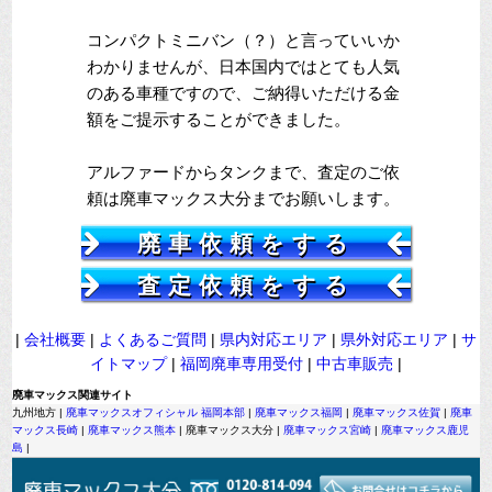
コンパクトミニバン（？）と言っていいか
わかりませんが、日本国内ではとても人気
のある車種ですので、ご納得いただける金
額をご提示することができました。
アルファードからタンクまで、査定のご依
頼は廃車マックス大分までお願いします。
廃車依頼をする
査定依頼をする
|
会社概要
|
よくあるご質問
|
県内対応エリア
|
県外対応エリア
|
サ
イトマップ
|
福岡廃車専用受付
|
中古車販売
|
廃車マックス関連サイト
九州地方 |
廃車マックスオフィシャル 福岡本部
|
廃車マックス福岡
|
廃車マックス佐賀
|
廃車
マックス長崎
|
廃車マックス熊本
| 廃車マックス大分 |
廃車マックス宮崎
|
廃車マックス鹿児
島
|