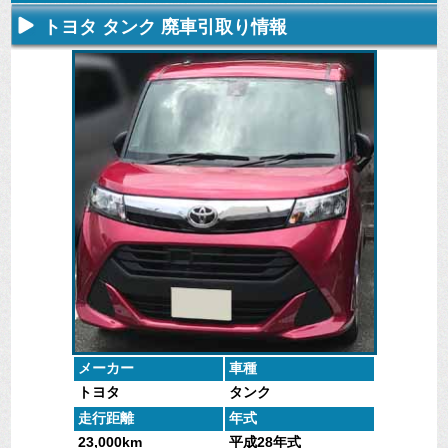
トヨタ タンク 廃車引取り情報
不要になった
専門スタッフ
廃車全般に関
廃車で引取っ
車の廃車手続
がしっかりと
するよくある
た車や下取り
きを行いま
査定いたしま
質問
で買取った車
す。
す。
にお答えしま
の実績デー
す。
タ。
メーカー
車種
トヨタ
タンク
走行距離
年式
23,000km
平成28年式