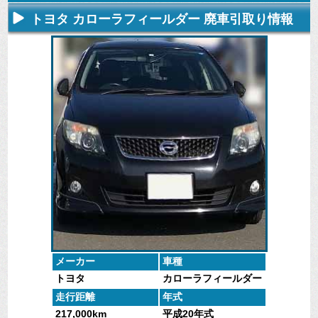
トヨタ カローラフィールダー 廃車引取り情報
不要になった
専門スタッフ
廃車全般に関
廃車で引取っ
車の廃車手続
がしっかりと
するよくある
た車や下取り
きを行いま
査定いたしま
質問
で買取った車
す。
す。
にお答えしま
の実績デー
す。
タ。
メーカー
車種
トヨタ
カローラフィールダー
走行距離
年式
217,000km
平成20年式