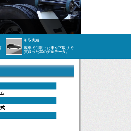
引取実績
質
廃車で引取った車や下取りで
買取った車の実績データ。
ム
年式