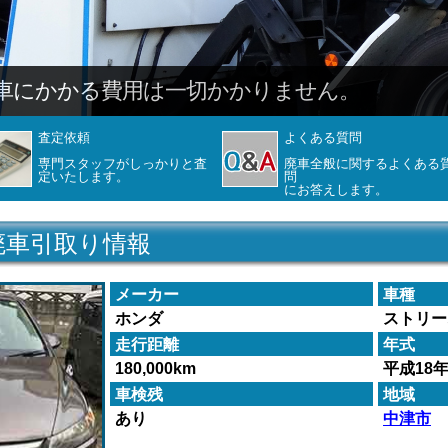
査定依頼
よくある質問
専門スタッフがしっかりと査
廃車全般に関するよくある
定いたします。
問
にお答えします。
廃車引取り情報
メーカー
車種
ホンダ
ストリー
走行距離
年式
180,000km
平成18
車検残
地域
あり
中津市