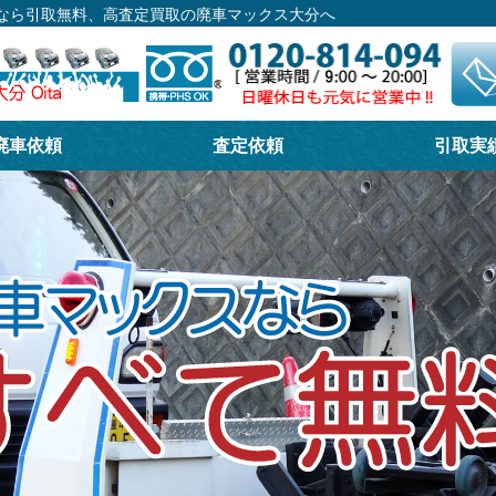
るなら引取無料、高査定買取の廃車マックス大分へ
廃車依頼
査定依頼
引取実